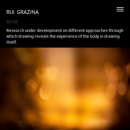
RUI  GRAZINA
RG126
Research under development on different approaches through
which drawing reveals the experience of the body in drawing
itself.