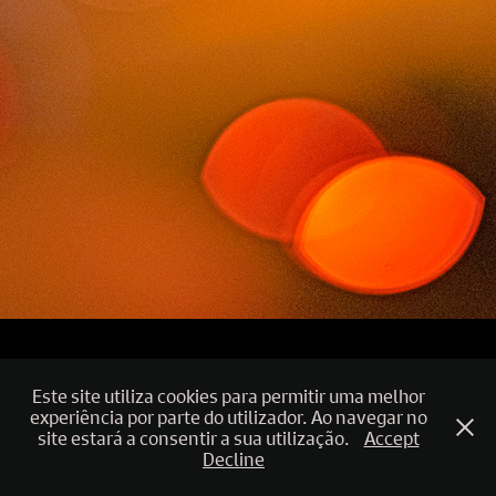
Este site utiliza cookies para permitir uma melhor
experiência por parte do utilizador. Ao navegar no
site estará a consentir a sua utilização.
Accept
Decline