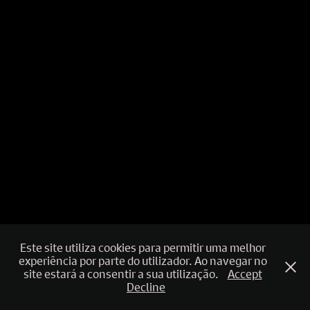
Este site utiliza cookies para permitir uma melhor
experiência por parte do utilizador. Ao navegar no
site estará a consentir a sua utilização.
Accept
Decline