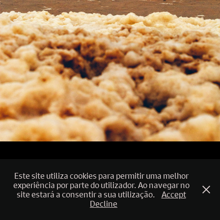
Este site utiliza cookies para permitir uma melhor
experiência por parte do utilizador. Ao navegar no
site estará a consentir a sua utilização.
Accept
Decline