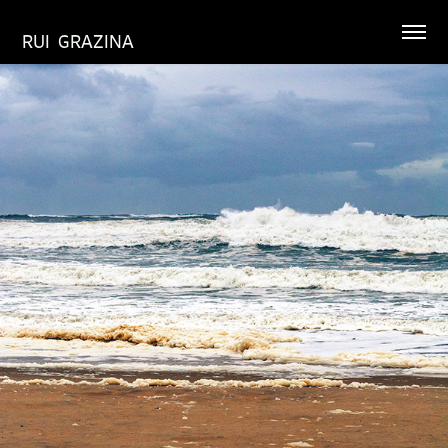
RUI  GRAZINA