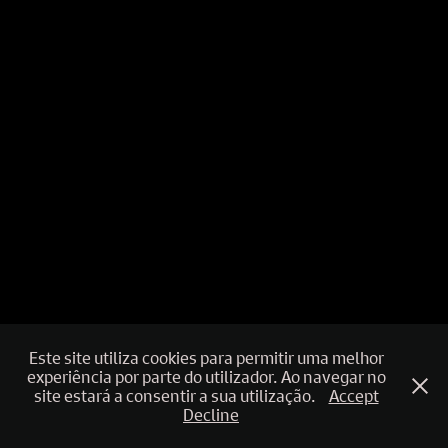
Este site utiliza cookies para permitir uma melhor
experiência por parte do utilizador. Ao navegar no
site estará a consentir a sua utilização.
Accept
Decline