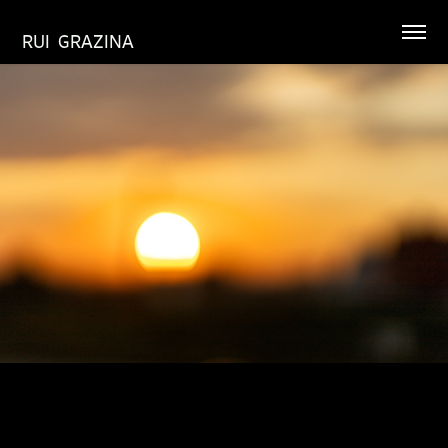
RUI  GRAZINA