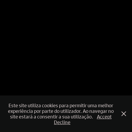
Este site utiliza cookies para permitir uma melhor
experiência por parte do utilizador. Ao navegar no
site estará a consentir a sua utilização.
Accept
Decline