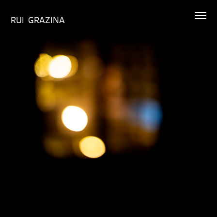
RUI  GRAZINA