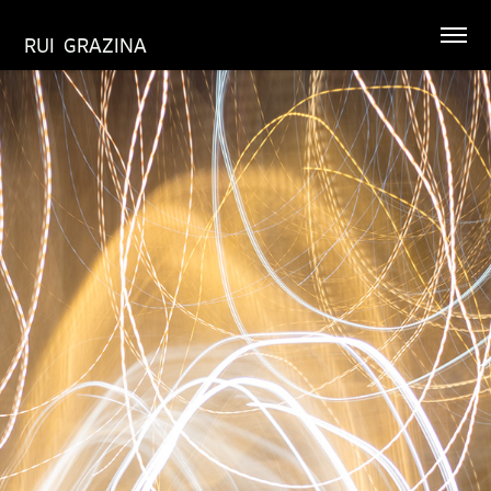
RUI  GRAZINA