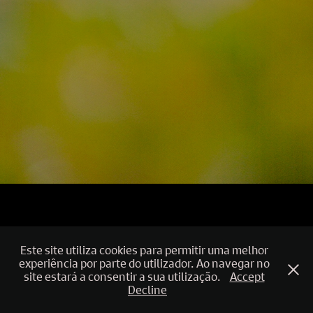
Este site utiliza cookies para permitir uma melhor
experiência por parte do utilizador. Ao navegar no
site estará a consentir a sua utilização.
Accept
Decline