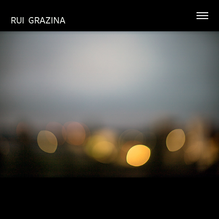
RUI  GRAZINA