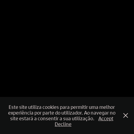
Este site utiliza cookies para permitir uma melhor
experiência por parte do utilizador. Ao navegar no
site estará a consentir a sua utilização.
Accept
Decline