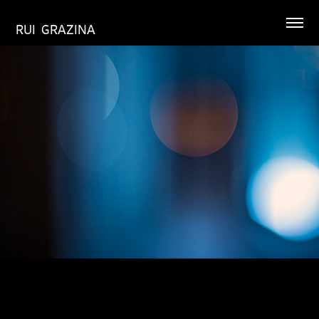
RUI  GRAZINA